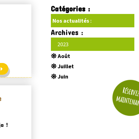
Catégories :
Nos actualités
:
Archives :
2023
Août
Juillet
Juin
Réserve
maintena
e
ja !