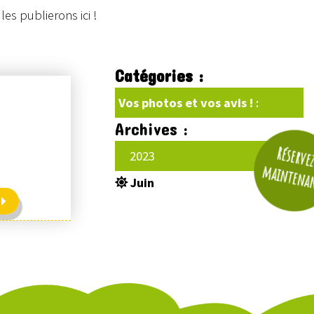
es publierons ici !
Catégories :
Vos photos et vos avis !
:
Archives :
Réserve
2023
maintena
Juin