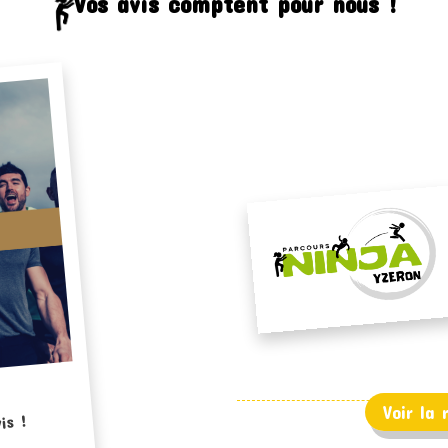
Vos avis comptent pour nous !
Voir la
is !