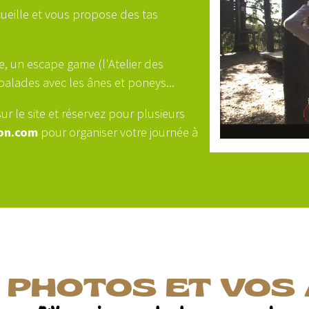
cueille et vous propose des tas
e, un escape game (l'Atelier des
 balades avec les ânes et poneys...
sur le site et réservez pour plusieurs
on.com
pour organiser votre journée à
 PHOTOS ET VOS 