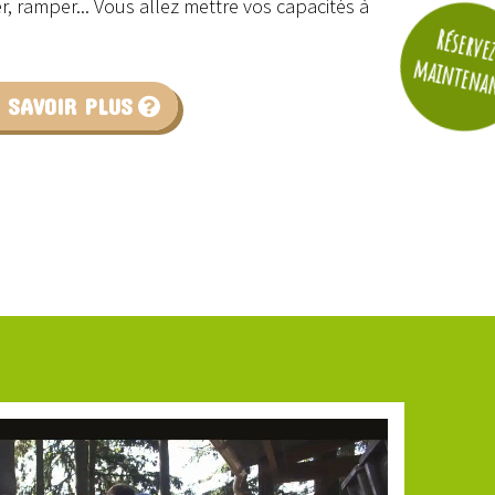
er, ramper... Vous allez mettre vos capacités à
Réserve
maintena
 SAVOIR PLUS