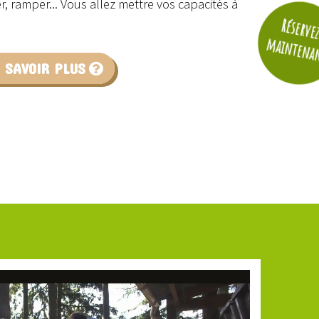
er, ramper... Vous allez mettre vos capacités à
Réserve
maintena
 SAVOIR PLUS