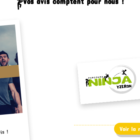
Vos avis comptent pour nous !
Voir la
is !