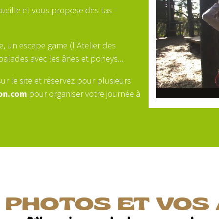
cueille et vous propose des tas
e, un escape game (l'Atelier des
 balades avec les ânes et poneys...
sur le site et réservez pour plusieurs
on.com
pour organiser votre journée à
 PHOTOS ET VOS 