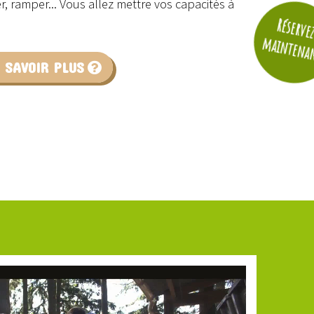
er, ramper... Vous allez mettre vos capacités à
Réserve
maintena
 SAVOIR PLUS