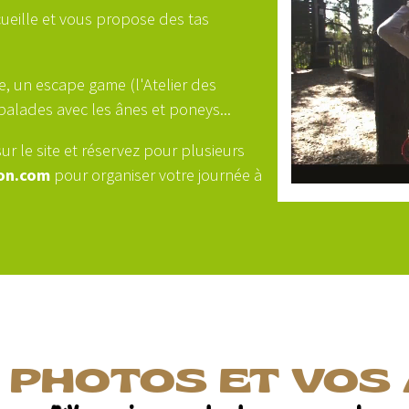
cueille et vous propose des tas
e, un escape game (l'Atelier des
 balades avec les ânes et poneys...
sur le site et réservez pour plusieurs
on.com
pour organiser votre journée à
 PHOTOS ET VOS 