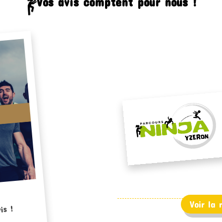
Vos avis comptent pour nous !
Voir la
is !