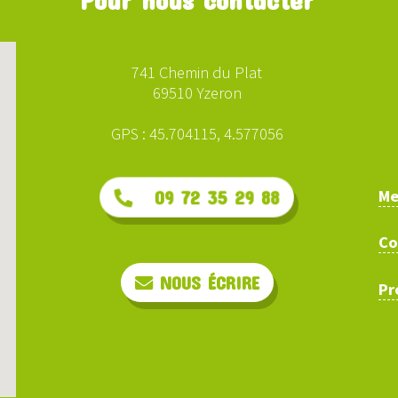
741 Chemin du Plat
69510 Yzeron
GPS : 45.704115, 4.577056
Me
09 72 35 29 88
Co
NOUS ÉCRIRE
Pr