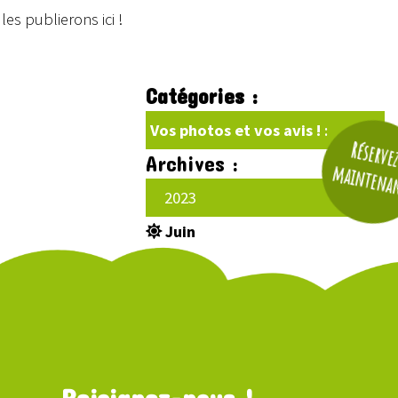
es publierons ici !
Catégories :
Vos photos et vos avis !
:
Réserve
Archives :
maintena
2023
Juin
Rejoignez-nous !