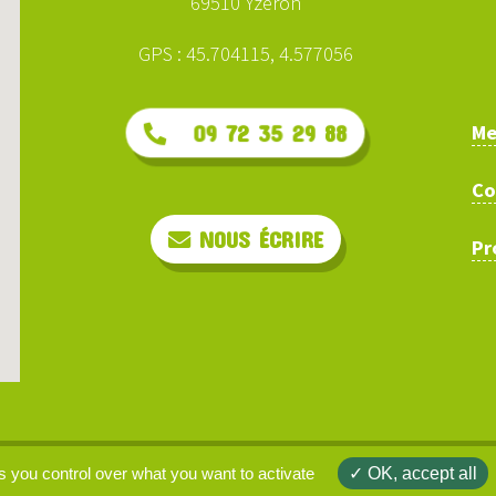
69510 Yzeron
GPS : 45.704115, 4.577056
Me
09 72 35 29 88
Co
NOUS ÉCRIRE
Pr
arcours.ninja © 2026 | site web :
clarisse-b.net
s you control over what you want to activate
OK, accept all