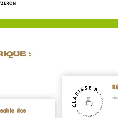
'YZERON
IQUE :
Ré
Publ
sable des