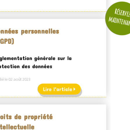
Réserve
maintena
nnées personnelles
RGPD)
glementation générale sur la
otection des données
ié le 02 août 2023
Lire l'article
oits de propriété
tellectuelle