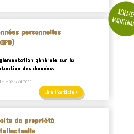
Réserve
maintena
nnées personnelles
RGPD)
glementation générale sur la
otection des données
ié le 02 août 2023
Lire l'article
oits de propriété
tellectuelle