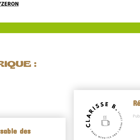
'YZERON
IQUE :
Ré
Publ
sable des