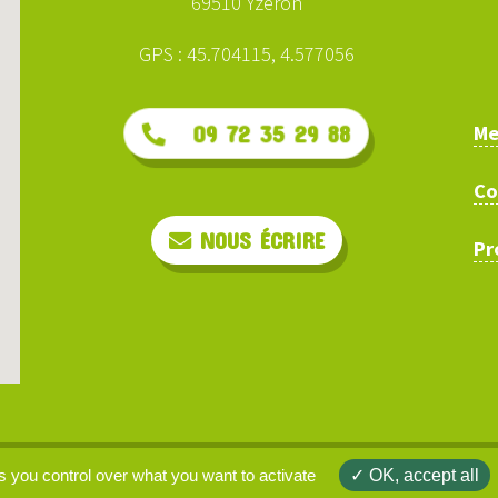
69510 Yzeron
GPS : 45.704115, 4.577056
Me
09 72 35 29 88
Co
NOUS ÉCRIRE
Pr
arcours.ninja © 2026 | site web :
clarisse-b.net
s you control over what you want to activate
OK, accept all