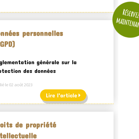
Réserve
maintena
nnées personnelles
RGPD)
glementation générale sur la
otection des données
ié le 02 août 2023
Lire l'article
oits de propriété
tellectuelle