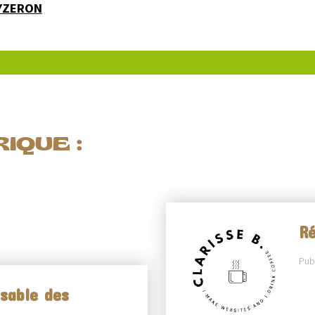
'YZERON
IQUE :
Ré
Publ
sable des