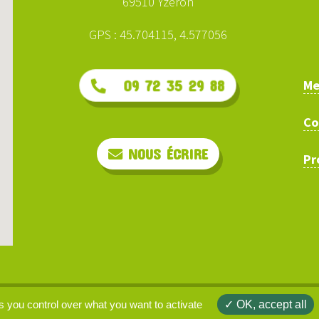
69510 Yzeron
GPS : 45.704115, 4.577056
Me
09 72 35 29 88
Co
NOUS ÉCRIRE
Pr
arcours.ninja © 2026 | site web :
clarisse-b.net
s you control over what you want to activate
OK, accept all