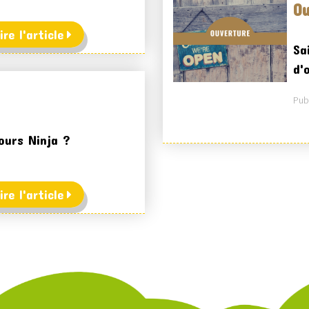
Ou
ire l'article
Sa
d'
Publ
ours Ninja ?
ire l'article