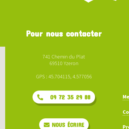
Pour nous contacter
741 Chemin du Plat
69510 Yzeron
GPS : 45.704115, 4.577056
Me
09 72 35 29 88
Co
NOUS ÉCRIRE
Pr