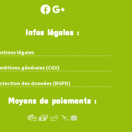
Infos légales :
ntions légales
nditions générales (CGV)
otection des données (RGPD)
Moyens de paiements :