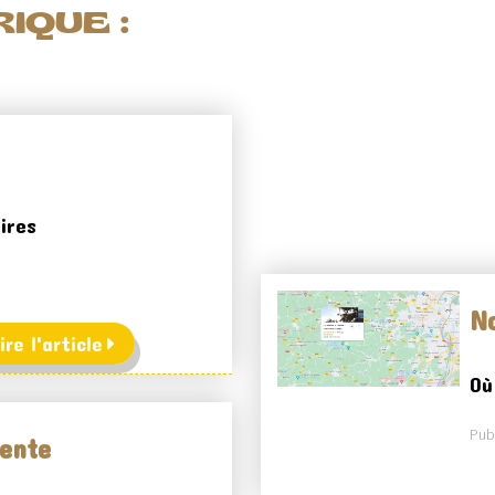
IQUE :
ires
No
ire l'article
Où
Publ
ente