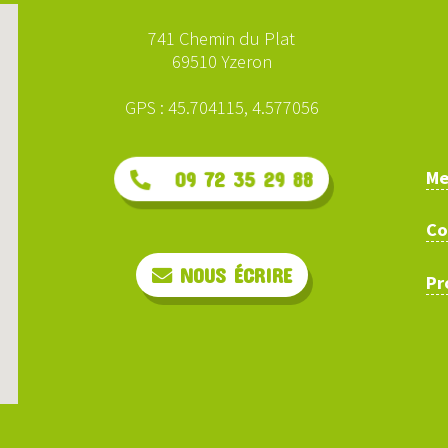
741 Chemin du Plat
69510 Yzeron
GPS : 45.704115, 4.577056
Me
09 72 35 29 88
Co
NOUS ÉCRIRE
Pr