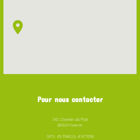
Pour nous contacter
741 Chemin du Plat
69510 Yzeron
GPS : 45.704115, 4.577056