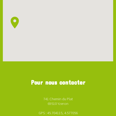
Pour nous contacter
741 Chemin du Plat
69510 Yzeron
GPS : 45.704115, 4.577056