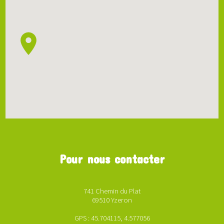
Pour nous contacter
741 Chemin du Plat
69510 Yzeron
GPS : 45.704115, 4.577056