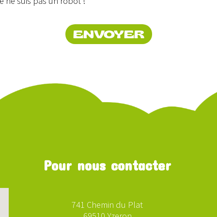
e ne suis pas un robot !
ENVOYER
Pour nous contacter
741 Chemin du Plat
69510 Yzeron