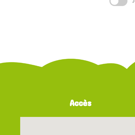
J
Accès