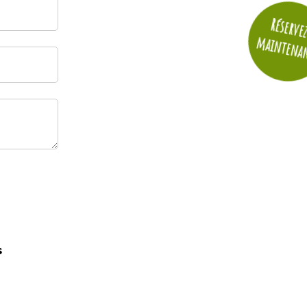
Réserve
maintena
s