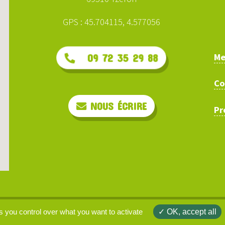
GPS : 45.704115, 4.577056
Me
09 72 35 29 88
Co
NOUS ÉCRIRE
Pr
arcours.ninja © 2026 | site web :
clarisse-b.net
s you control over what you want to activate
OK, accept all