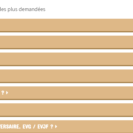
s les plus demandées
R ?
ERSAIRE, EVG / EVJF ?