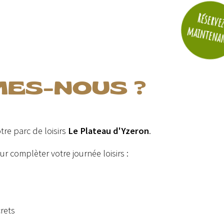
Réserve
maintena
MES-NOUS ?
tre parc de loisirs
Le Plateau d'Yzeron
.
r complèter votre journée loisirs :
rets