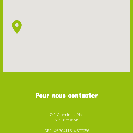
Pour nous contacter
741 Chemin du Plat
69510 Yzeron
GPS : 45.704115, 4.577056