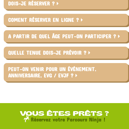
DOIS-JE RÉSERVER ?
COMENT RÉSERVER EN LIGNE ?
A PARTIR DE QUEL ÂGE PEUT-ON PARTICIPER ?
QUELLE TENUE DOIS-JE PRÉVOIR ?
PEUT-ON VENIR POUR UN ÉVÉNEMENT,
ANNIVERSAIRE, EVG / EVJF ?
VOUS ÊTES PRÊTS ?
Réservez votre Parcours Ninja !