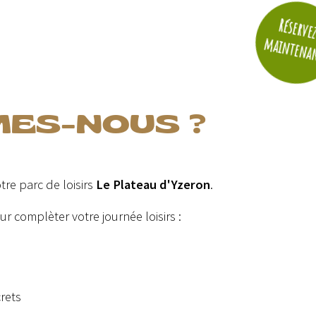
Réserve
maintena
MES-NOUS ?
tre parc de loisirs
Le Plateau d'Yzeron
.
r complèter votre journée loisirs :
rets