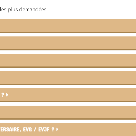
s les plus demandées
R ?
ERSAIRE, EVG / EVJF ?