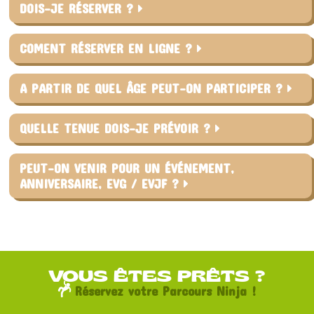
DOIS-JE RÉSERVER ?
COMENT RÉSERVER EN LIGNE ?
A PARTIR DE QUEL ÂGE PEUT-ON PARTICIPER ?
QUELLE TENUE DOIS-JE PRÉVOIR ?
PEUT-ON VENIR POUR UN ÉVÉNEMENT,
ANNIVERSAIRE, EVG / EVJF ?
VOUS ÊTES PRÊTS ?
Réservez votre Parcours Ninja !