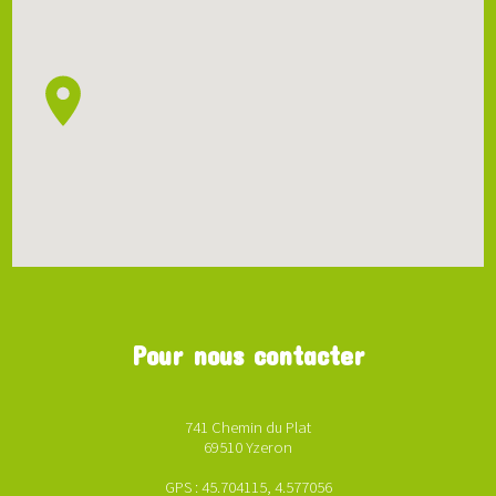
Pour nous contacter
741 Chemin du Plat
69510 Yzeron
GPS : 45.704115, 4.577056