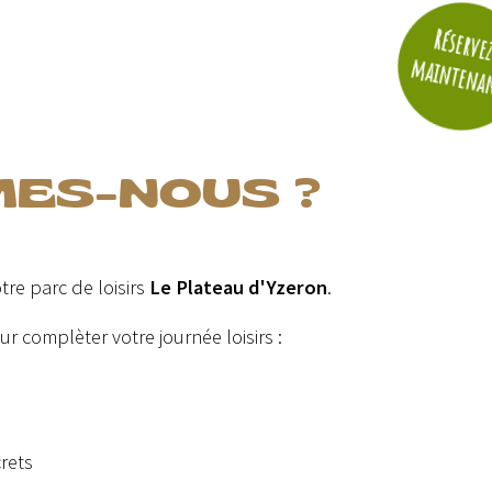
Réserve
maintena
MES-NOUS ?
tre parc de loisirs
Le Plateau d'Yzeron
.
r complèter votre journée loisirs :
rets