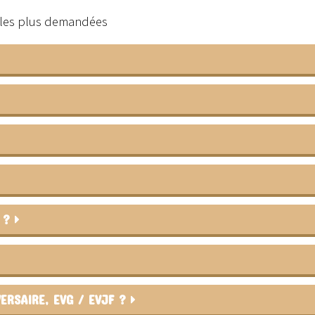
s les plus demandées
R ?
ERSAIRE, EVG / EVJF ?