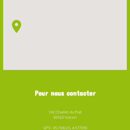
Pour nous contacter
741 Chemin du Plat
69510 Yzeron
GPS : 45.704115, 4.577056