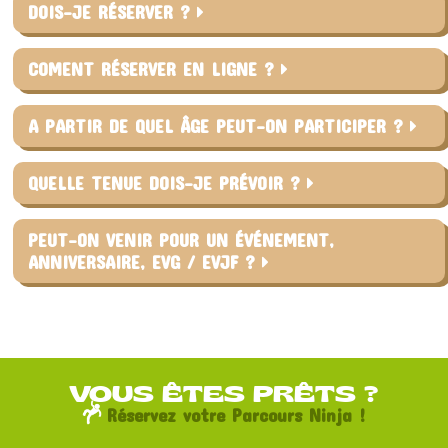
DOIS-JE RÉSERVER ?
COMENT RÉSERVER EN LIGNE ?
A PARTIR DE QUEL ÂGE PEUT-ON PARTICIPER ?
QUELLE TENUE DOIS-JE PRÉVOIR ?
PEUT-ON VENIR POUR UN ÉVÉNEMENT,
ANNIVERSAIRE, EVG / EVJF ?
VOUS ÊTES PRÊTS ?
Réservez votre Parcours Ninja !