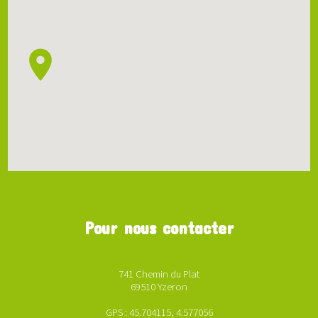
Pour nous contacter
741 Chemin du Plat
69510 Yzeron
GPS : 45.704115, 4.577056