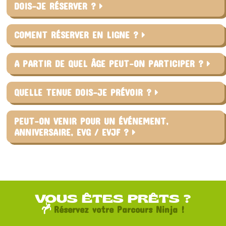
DOIS-JE RÉSERVER ?
COMENT RÉSERVER EN LIGNE ?
A PARTIR DE QUEL ÂGE PEUT-ON PARTICIPER ?
QUELLE TENUE DOIS-JE PRÉVOIR ?
PEUT-ON VENIR POUR UN ÉVÉNEMENT,
ANNIVERSAIRE, EVG / EVJF ?
VOUS ÊTES PRÊTS ?
Réservez votre Parcours Ninja !