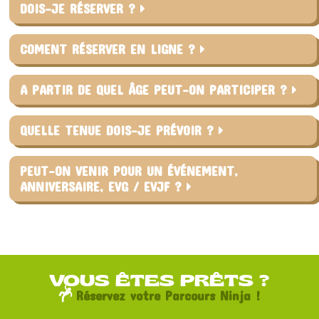
DOIS-JE RÉSERVER ?
COMENT RÉSERVER EN LIGNE ?
A PARTIR DE QUEL ÂGE PEUT-ON PARTICIPER ?
QUELLE TENUE DOIS-JE PRÉVOIR ?
PEUT-ON VENIR POUR UN ÉVÉNEMENT,
ANNIVERSAIRE, EVG / EVJF ?
VOUS ÊTES PRÊTS ?
Réservez votre Parcours Ninja !