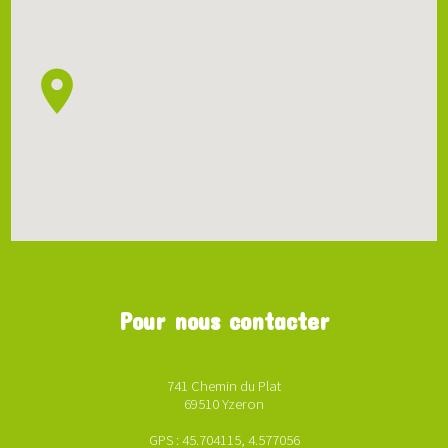
Pour nous contacter
741 Chemin du Plat
69510 Yzeron
GPS : 45.704115, 4.577056