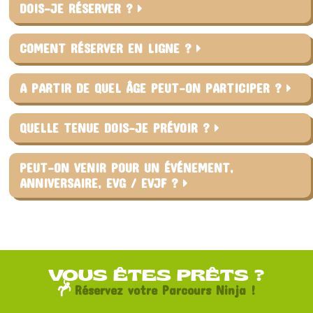
DOIS-JE RÉSERVER ?
COMENT RÉSERVER EN LIGNE ?
A PARTIR DE QUEL ÂGE PEUT-ON PARTICIPER ?
QUELLE TENUE DOIS-JE PRÉVOIR ?
PEUT-ON VENIR POUR UN ÉVÉNEMENT,
ANNIVERSAIRE, EVG / EVJF ?
VOUS ÊTES PRÊTS ?
Réservez votre Parcours Ninja !