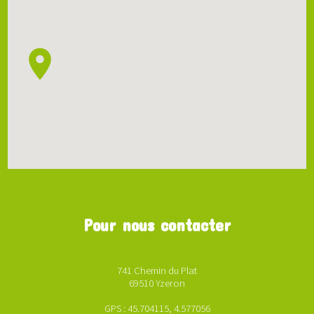
Pour nous contacter
741 Chemin du Plat
69510 Yzeron
GPS : 45.704115, 4.577056