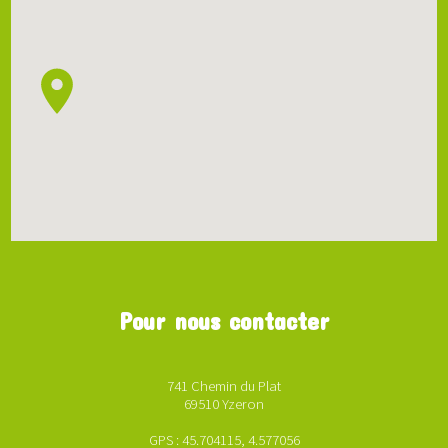
Pour nous contacter
741 Chemin du Plat
69510 Yzeron
GPS : 45.704115, 4.577056