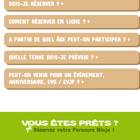
DOIS-JE RÉSERVER ?
COMENT RÉSERVER EN LIGNE ?
A PARTIR DE QUEL ÂGE PEUT-ON PARTICIPER ?
QUELLE TENUE DOIS-JE PRÉVOIR ?
PEUT-ON VENIR POUR UN ÉVÉNEMENT,
ANNIVERSAIRE, EVG / EVJF ?
VOUS ÊTES PRÊTS ?
Réservez votre Parcours Ninja !