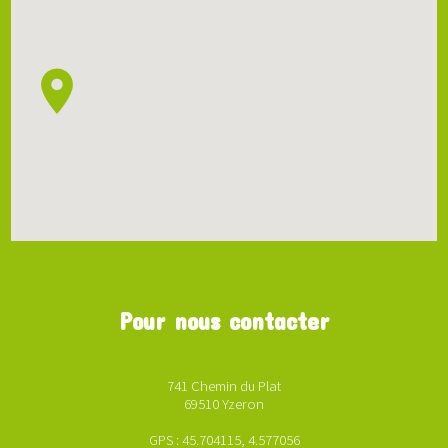
Pour nous contacter
741 Chemin du Plat
69510 Yzeron
GPS : 45.704115, 4.577056