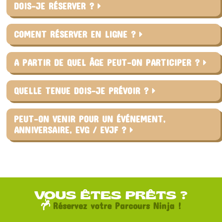
DOIS-JE RÉSERVER ?
COMENT RÉSERVER EN LIGNE ?
A PARTIR DE QUEL ÂGE PEUT-ON PARTICIPER ?
QUELLE TENUE DOIS-JE PRÉVOIR ?
PEUT-ON VENIR POUR UN ÉVÉNEMENT,
ANNIVERSAIRE, EVG / EVJF ?
VOUS ÊTES PRÊTS ?
Réservez votre Parcours Ninja !