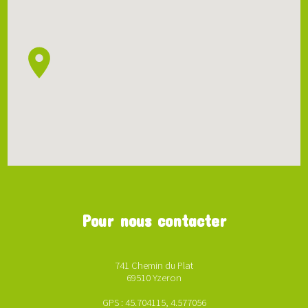
Pour nous contacter
741 Chemin du Plat
69510 Yzeron
GPS : 45.704115, 4.577056