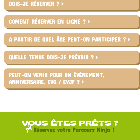
DOIS-JE RÉSERVER ?
COMENT RÉSERVER EN LIGNE ?
A PARTIR DE QUEL ÂGE PEUT-ON PARTICIPER ?
QUELLE TENUE DOIS-JE PRÉVOIR ?
PEUT-ON VENIR POUR UN ÉVÉNEMENT,
ANNIVERSAIRE, EVG / EVJF ?
VOUS ÊTES PRÊTS ?
Réservez votre Parcours Ninja !