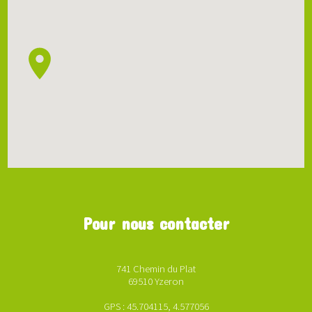
Pour nous contacter
741 Chemin du Plat
69510 Yzeron
GPS : 45.704115, 4.577056