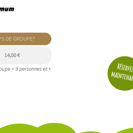
nimum
FS DE GROUPE*
14,00 €
Réserve
oupe = 9 personnes et +
maintena