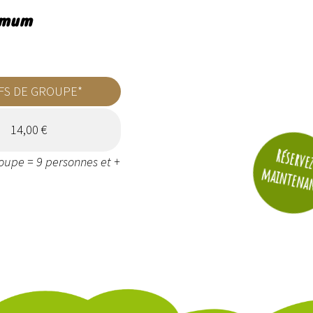
nimum
FS DE GROUPE*
14,00 €
Réserve
oupe = 9 personnes et +
maintena